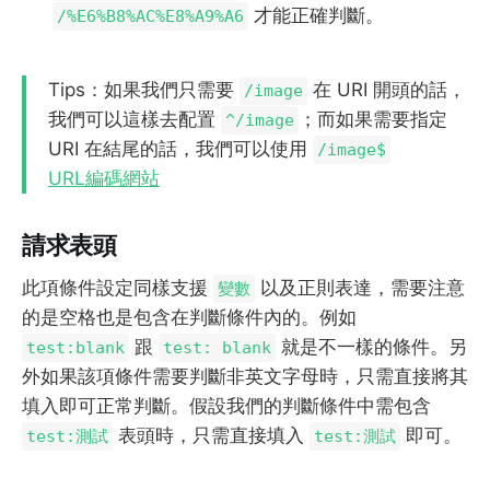
才能正確判斷。
/%E6%B8%AC%E8%A9%A6
Tips：如果我們只需要
在 URI 開頭的話，
/image
我們可以這樣去配置
；而如果需要指定
^/image
URI 在結尾的話，我們可以使用
/image$
URL編碼網站
請求表頭
此項條件設定同樣支援
以及正則表達，需要注意
變數
的是空格也是包含在判斷條件內的。例如
跟
就是不一樣的條件。另
test:blank
test: blank
外如果該項條件需要判斷非英文字母時，只需直接將其
填入即可正常判斷。假設我們的判斷條件中需包含
表頭時，只需直接填入
即可。
test:測試
test:測試