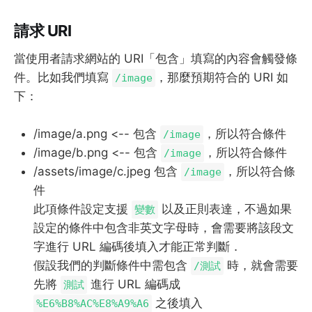
請求 URI
當使用者請求網站的 URI「包含」填寫的內容會觸發條
件。比如我們填寫
，那麼預期符合的 URI 如
/image
下：
/image/a.png <-- 包含
，所以符合條件
/image
/image/b.png <-- 包含
，所以符合條件
/image
/assets/image/c.jpeg 包含
，所以符合條
/image
件
此項條件設定支援
以及正則表達，不過如果
變數
設定的條件中包含非英文字母時，會需要將該段文
字進行 URL 編碼後填入才能正常判斷．
假設我們的判斷條件中需包含
時，就會需要
/測試
先將
進行 URL 編碼成
測試
之後填入
%E6%B8%AC%E8%A9%A6